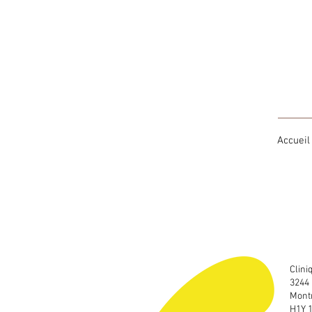
Accueil
Clini
3244 
Montr
H1Y 