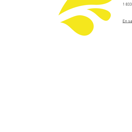
1 833
En sa